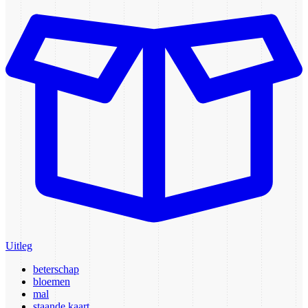
Uitleg
beterschap
bloemen
mal
staande kaart