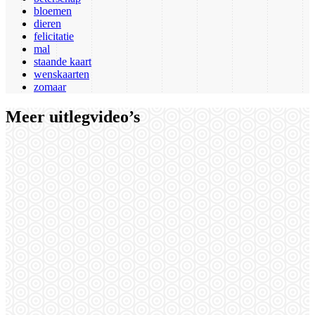
bloemen
dieren
felicitatie
mal
staande kaart
wenskaarten
zomaar
Meer uitlegvideo’s