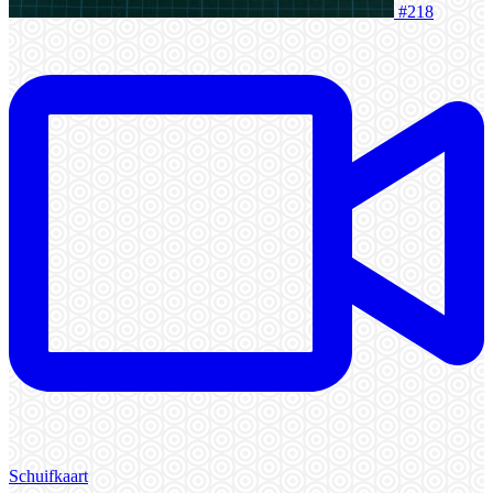
#218
Schuifkaart