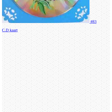
#83
C.D kaart