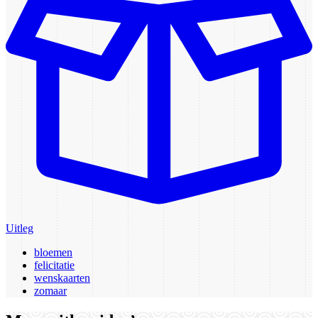
Uitleg
bloemen
felicitatie
wenskaarten
zomaar