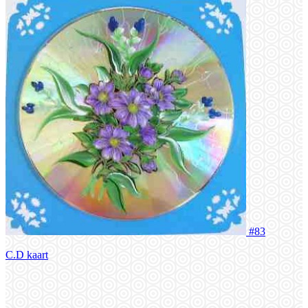
#83
C.D kaart