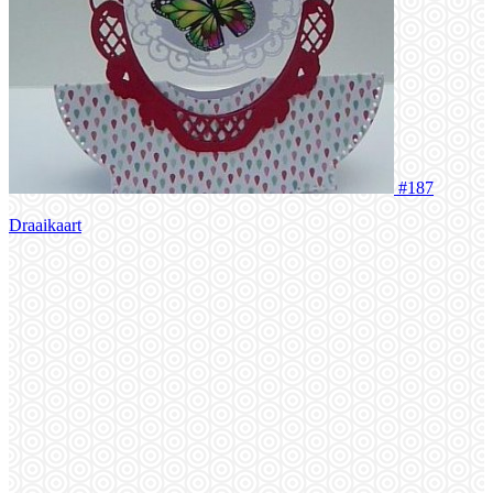
#187
Draaikaart