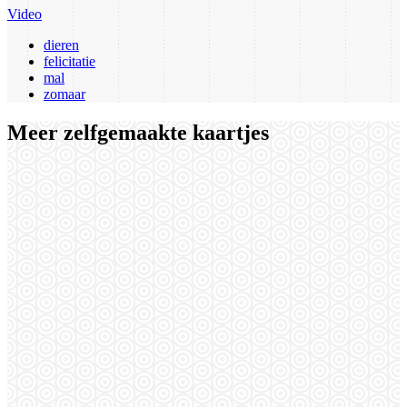
Video
dieren
felicitatie
mal
zomaar
Meer zelfgemaakte kaartjes