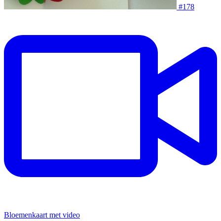
#178
Bloemenkaart met video